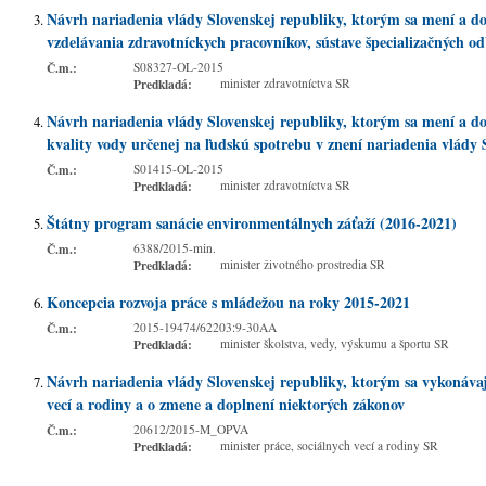
Návrh nariadenia vlády Slovenskej republiky, ktorým sa mení a dop
vzdelávania zdravotníckych pracovníkov, sústave špecializačných od
Č.m.:
S08327-OL-2015
Predkladá:
minister zdravotníctva SR
Návrh nariadenia vlády Slovenskej republiky, ktorým sa mení a do
kvality vody určenej na ľudskú spotrebu v znení nariadenia vlády S
Č.m.:
S01415-OL-2015
Predkladá:
minister zdravotníctva SR
Štátny program sanácie environmentálnych záťaží (2016-2021)
Č.m.:
6388/2015-min.
Predkladá:
minister životného prostredia SR
Koncepcia rozvoja práce s mládežou na roky 2015-2021
Č.m.:
2015-19474/62203:9-30AA
Predkladá:
minister školstva, vedy, výskumu a športu SR
Návrh nariadenia vlády Slovenskej republiky, ktorým sa vykonávajú
vecí a rodiny a o zmene a doplnení niektorých zákonov
Č.m.:
20612/2015-M_OPVA
Predkladá:
minister práce, sociálnych vecí a rodiny SR