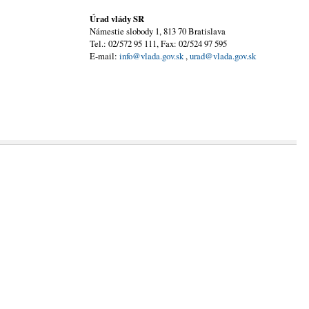
Úrad vlády SR
Námestie slobody 1, 813 70 Bratislava
Tel.: 02/572 95 111, Fax: 02/524 97 595
E-mail:
info@vlada.gov.sk
,
urad@vlada.gov.sk