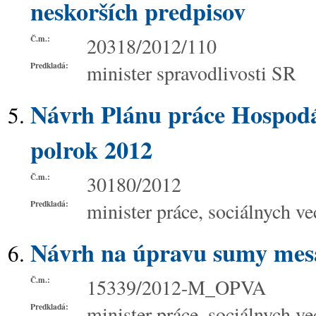
neskorších predpisov
Č.m.:
20318/2012/110
Predkladá:
minister spravodlivosti SR
Návrh Plánu práce Hospodár
polrok 2012
Č.m.:
30180/2012
Predkladá:
minister práce, sociálnych ve
Návrh na úpravu sumy mes
Č.m.:
15339/2012-M_OPVA
Predkladá:
minister práce, sociálnych ve