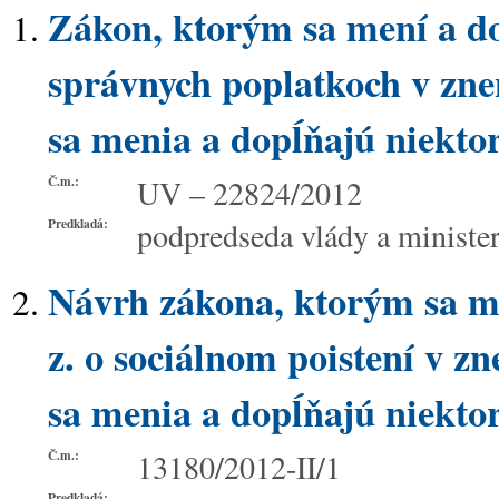
Zákon, ktorým sa mení a do
správnych poplatkoch v zne
sa menia a dopĺňajú niekto
Č.m.:
UV – 22824/2012
Predkladá:
podpredseda vlády a minister
Návrh zákona, ktorým sa me
z. o sociálnom poistení v z
sa menia a dopĺňajú niekto
Č.m.:
13180/2012-II/1
Predkladá: