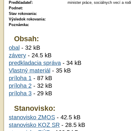
Predkladateľ:
minister práce, sociálnych vecí a ro
Podnet:
Stav rokovania:
Výsledok rokovania:
Poznámka:
Obsah:
obal
- 32 kB
závery
- 24.5 kB
predkladacia správa
- 34 kB
Vlastný materiál
- 35 kB
príloha 1
- 87 kB
príloha 2
- 32 kB
príloha 3
- 29 kB
Stanovisko:
stanovisko ZMOS
- 42.5 kB
stanovisko KOZ SR
- 28.5 kB