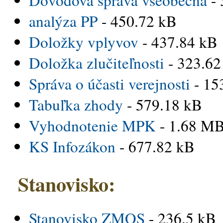
analýza PP
- 450.72 kB
Doložky vplyvov
- 437.84 kB
Doložka zlučiteľnosti
- 323.62
Správa o účasti verejnosti
- 15
Tabuľka zhody
- 579.18 kB
Vyhodnotenie MPK
- 1.68 M
KS Infozákon
- 677.82 kB
Stanovisko:
Stanovisko ZMOS
- 236.5 kB