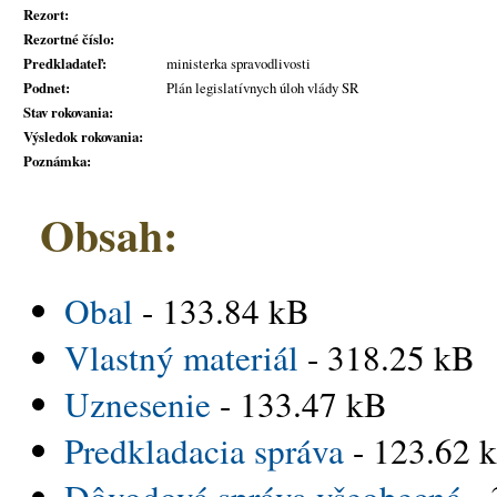
Rezort:
Rezortné číslo:
Predkladateľ:
ministerka spravodlivosti
Podnet:
Plán legislatívnych úloh vlády SR
Stav rokovania:
Výsledok rokovania:
Poznámka:
Obsah:
Obal
- 133.84 kB
Vlastný materiál
- 318.25 kB
Uznesenie
- 133.47 kB
Predkladacia správa
- 123.62 
Dôvodová správa všeobecná
- 