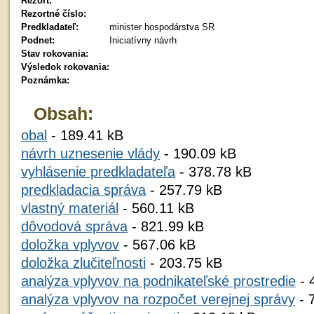
Rezort:
Rezortné číslo:
Predkladateľ:
minister hospodárstva SR
Podnet:
Iniciatívny návrh
Stav rokovania:
Výsledok rokovania:
Poznámka:
Obsah:
obal
- 189.41 kB
návrh uznesenie vlády
- 190.09 kB
vyhlásenie predkladateľa
- 378.78 kB
predkladacia správa
- 257.79 kB
vlastný materiál
- 560.11 kB
dôvodová správa
- 821.99 kB
doložka vplyvov
- 567.06 kB
doložka zlučiteľnosti
- 203.75 kB
analýza vplyvov na podnikateľské prostredie
- 
analýza vplyvov na rozpočet verejnej správy
- 