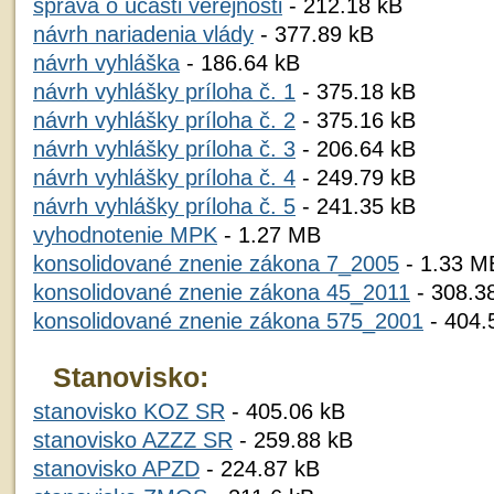
správa o účasti verejnosti
- 212.18 kB
návrh nariadenia vlády
- 377.89 kB
návrh vyhláška
- 186.64 kB
návrh vyhlášky príloha č. 1
- 375.18 kB
návrh vyhlášky príloha č. 2
- 375.16 kB
návrh vyhlášky príloha č. 3
- 206.64 kB
návrh vyhlášky príloha č. 4
- 249.79 kB
návrh vyhlášky príloha č. 5
- 241.35 kB
vyhodnotenie MPK
- 1.27 MB
konsolidované znenie zákona 7_2005
- 1.33 M
konsolidované znenie zákona 45_2011
- 308.3
konsolidované znenie zákona 575_2001
- 404.
Stanovisko:
stanovisko KOZ SR
- 405.06 kB
stanovisko AZZZ SR
- 259.88 kB
stanovisko APZD
- 224.87 kB