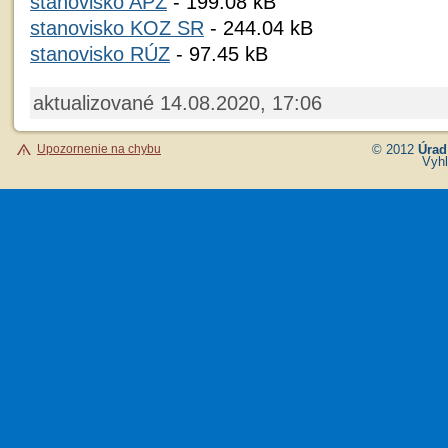
stanovisko APZ
- 199.08 kB
stanovisko KOZ SR
- 244.04 kB
stanovisko RÚZ
- 97.45 kB
aktualizované 14.08.2020, 17:06
Upozornenie na chybu
© 2012
Úrad
Vyhl