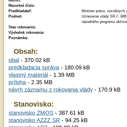
Rezort:
Rezortné číslo:
Predkladateľ:
Minister práce, sociálnych 
Podnet:
Uznesenie vlády SR č. 688
národného programu aktívne
Stav rokovania:
Výsledok rokovania:
Poznámka:
Obsah:
obal
- 370.02 kB
predkladacia správa
- 180.09 kB
vlastný materiál
- 1.39 MB
príloha
- 2.35 MB
návrh záznamu z rokovania vlády
- 170.9 kB
Stanovisko:
stanovisko ZMOS
- 387.61 kB
stanovisko AZZZ SR
- 94.25 kB