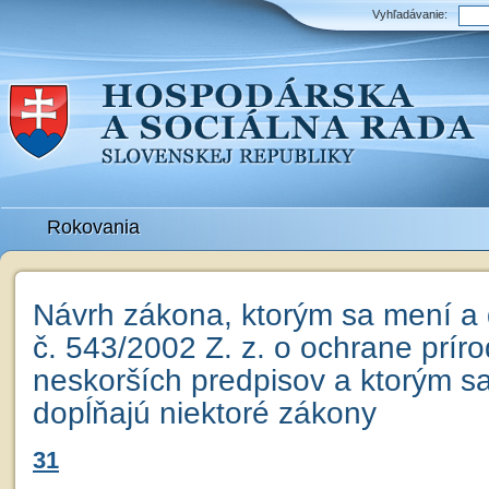
Vyhľadávanie:
Rokovania
Návrh zákona, ktorým sa mení a
č. 543/2002 Z. z. o ochrane príro
neskorších predpisov a ktorým s
dopĺňajú niektoré zákony
31