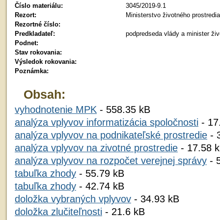
Číslo materiálu:
3045/2019-9.1
Rezort:
Ministerstvo životného prostredi
Rezortné číslo:
Predkladateľ:
podpredseda vlády a minister ži
Podnet:
Stav rokovania:
Výsledok rokovania:
Poznámka:
Obsah:
vyhodnotenie MPK
- 558.35 kB
analýza vplyvov informatizácia spoločnosti
- 17
analýza vplyvov na podnikateľské prostredie
- 
analýza vplyvov na zivotné prostredie
- 17.58 
analýza vplyvov na rozpočet verejnej správy
- 
tabuľka zhody
- 55.79 kB
tabuľka zhody
- 42.74 kB
doložka vybraných vplyvov
- 34.93 kB
doložka zlučiteľnosti
- 21.6 kB