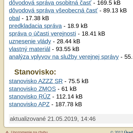
dôvodová správa osobitná časť
- 169.5 kB
dôvodová správa všeobecná časť
- 89.13 kB
obal
- 17.38 kB
predkladacia správa
- 18.9 kB
správa o účasti verejnosti
- 18.41 kB
uznesenie vlády
- 28.44 kB
vlastný materiál
- 93.55 kB
analýza vplyvov na služby verejnej správy
- 55
Stanovisko:
stanovisko AZZZ SR
- 75.5 kB
stanovisko ZMOS
- 61 kB
stanovisko RÚZ
- 112.14 kB
stanovisko APZ
- 187.78 kB
aktualizované 21.05.2019, 14:46
Upozornenie na chybu
© 2012
Úrad