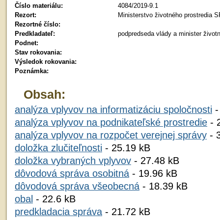
Číslo materiálu:
4084/2019-9.1
Rezort:
Ministerstvo životného prostredia 
Rezortné číslo:
Predkladateľ:
podpredseda vlády a minister životn
Podnet:
Stav rokovania:
Výsledok rokovania:
Poznámka:
Obsah:
analýza vplyvov na informatizáciu spoločnosti
-
analýza vplyvov na podnikateľské prostredie
- 
analýza vplyvov na rozpočet verejnej správy
- 
doložka zlučiteľnosti
- 25.19 kB
doložka vybraných vplyvov
- 27.48 kB
dôvodová správa osobitná
- 19.96 kB
dôvodová správa všeobecná
- 18.39 kB
obal
- 22.6 kB
predkladacia správa
- 21.72 kB