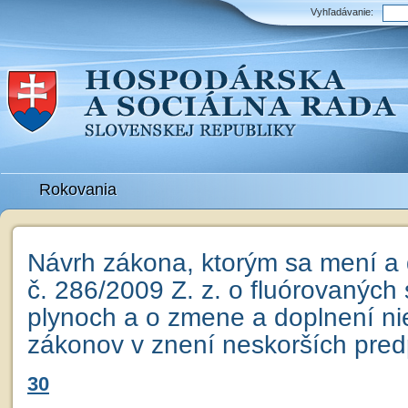
Vyhľadávanie:
Rokovania
Návrh zákona, ktorým sa mení a
č. 286/2009 Z. z. o fluórovaných
plynoch a o zmene a doplnení ni
zákonov v znení neskorších pred
30