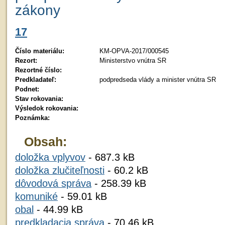
zákony
17
Číslo materiálu:
KM-OPVA-2017/000545
Rezort:
Ministerstvo vnútra SR
Rezortné číslo:
Predkladateľ:
podpredseda vlády a minister vnútra SR
Podnet:
Stav rokovania:
Výsledok rokovania:
Poznámka:
Obsah:
doložka vplyvov
- 687.3 kB
doložka zlučiteľnosti
- 60.2 kB
dôvodová správa
- 258.39 kB
komuniké
- 59.01 kB
obal
- 44.99 kB
predkladacia správa
- 70.46 kB