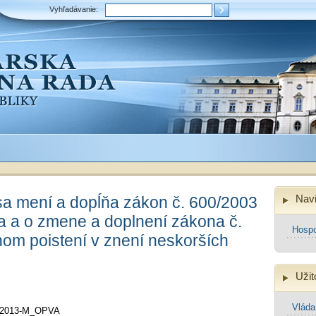
Vyhľadávanie:
Navi
sa mení a dopĺňa zákon č. 600/2003
ťa a o zmene a doplnení zákona č.
Hospo
nom poistení v znení neskorších
Užit
Vlád
/2013-M_OPVA