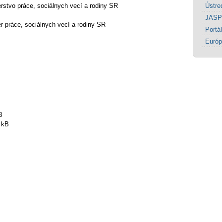
erstvo práce, sociálnych vecí a rodiny SR
Ústre
JASP
er práce, sociálnych vecí a rodiny SR
Portá
Európ
B
 kB