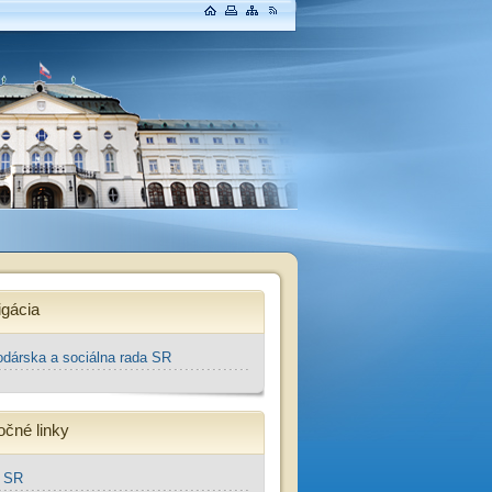
gácia
dárska a sociálna rada SR
očné linky
a SR