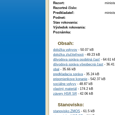
Rezort:
minist
Rezortné číslo:
Predkladateľ:
minist
Podnet:
Stav rokovania:
Výsledok rokovania:
Poznámka:
Obsah:
doložka vplyvov
- 50.07 kB
doložka zlučiteľnosti
- 49.23 kB
dôvodova správa osobitná časť
- 64.61 k
dôvodová správa všeobecná čast
- 36.41
obal
- 35.66 kB
predkladacia správa
- 35.24 kB
pripomienkove konanie
- 542.37 kB
sociálne vplyvy
- 48.87 kB
vlastný materiál
- 174.2 kB
závery HSR SR
- 42.06 kB
Stanovisko:
stanovisko ZMOS
- 61.5 kB