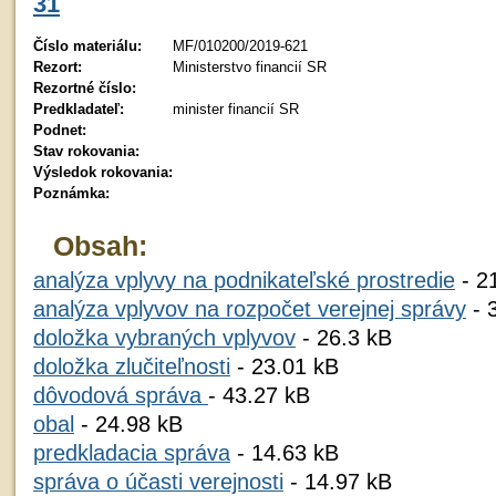
31
Číslo materiálu:
MF/010200/2019-621
Rezort:
Ministerstvo financií SR
Rezortné číslo:
Predkladateľ:
minister financií SR
Podnet:
Stav rokovania:
Výsledok rokovania:
Poznámka:
Obsah:
analýza vplyvy na podnikateľské prostredie
- 2
analýza vplyvov na rozpočet verejnej správy
- 
doložka vybraných vplyvov
- 26.3 kB
doložka zlučiteľnosti
- 23.01 kB
dôvodová správa
- 43.27 kB
obal
- 24.98 kB
predkladacia správa
- 14.63 kB
správa o účasti verejnosti
- 14.97 kB