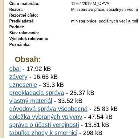
Číslo materiálu:
11764/2019-M_OPVA
Rezort:
Ministerstvo práce, sociálnych vecí 
Rezortné číslo:
Predkladateľ:
minister práce, sociálnych vecí a ro
Podnet:
Stav rokovania:
Výsledok rokovania:
Poznámka:
Obsah:
obal
- 17.92 kB
závery
- 16.65 kB
uznesenie
- 33.3 kB
predkladacia správa
- 25.37 kB
vlastný materiál
- 33.52 kB
dôvodová správa všeobecná
- 25.83 kB
doložka vybraných vplyvov
- 47.54 kB
správa o účasti verejnosti
- 13.81 kB
tabuľka zhody k smernici
- 298 kB