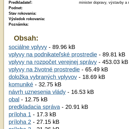
Predkladateľ:
minister dopravy, výstavby a 
Podnet:
Stav rokovania:
Výsledok rokovania:
Poznámka:
Obsah:
sociálne vplyvy
- 89.96 kB
vplyvy na podnikateľské prostredie
- 89.81 kB
vplyvy na rozpočet verejnej správy
- 453.03 kB
vplyvy na životné prostredie
- 65.49 kB
doložka vybraných vplyvov
- 18.69 kB
komuniké
- 32.75 kB
návrh uznesenia vlády
- 16.53 kB
obal
- 12.75 kB
predkladacia správa
- 20.91 kB
príloha 1
- 17.3 kB
príloha 2
- 27.15 kB